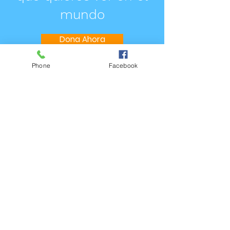
mundo
Dona Ahora
Phone
Facebook
Organización San Vicente
obra Padre Cacho