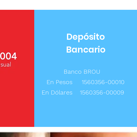
Depósito
Bancario
Banco BROU
En Pesos 1560356-00010
En Dólares 1560356-00009