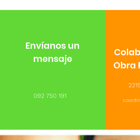
Envíanos un
Colab
mensaje
Obra 
221
092 750 191
coordi