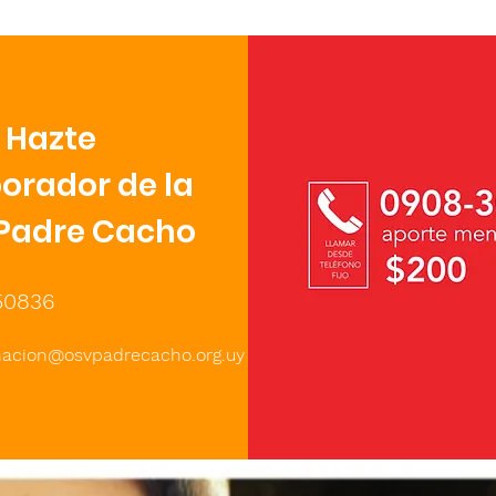
Hazte
orador de la
Padre Cacho
50836
nacion@osvpadrecacho.org.uy